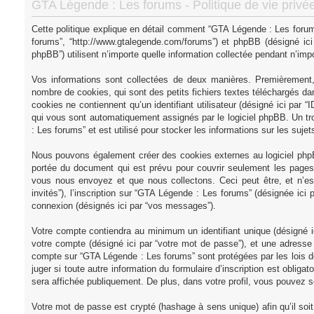
GTA Légende : Les forums - Politique de vie privé
Cette politique explique en détail comment “GTA Légende : Les forums”
forums”, “http://www.gtalegende.com/forums”) et phpBB (désigné ici 
phpBB”) utilisent n’importe quelle information collectée pendant n’impor
Vos informations sont collectées de deux manières. Premièrement,
nombre de cookies, qui sont des petits fichiers textes téléchargés dan
cookies ne contiennent qu’un identifiant utilisateur (désigné ici par “ID
qui vous sont automatiquement assignés par le logiciel phpBB. Un tr
: Les forums” et est utilisé pour stocker les informations sur les suje
Nous pouvons également créer des cookies externes au logiciel phpB
portée du document qui est prévu pour couvrir seulement les pages 
vous nous envoyez et que nous collectons. Ceci peut être, et n’est 
invités”), l’inscription sur “GTA Légende : Les forums” (désignée ici
connexion (désignés ici par “vos messages”).
Votre compte contiendra au minimum un identifiant unique (désigné ic
votre compte (désigné ici par “votre mot de passe”), et une adresse e
compte sur “GTA Légende : Les forums” sont protégées par les lois d
juger si toute autre information du formulaire d’inscription est oblig
sera affichée publiquement. De plus, dans votre profil, vous pouvez so
Votre mot de passe est crypté (hashage à sens unique) afin qu’il so