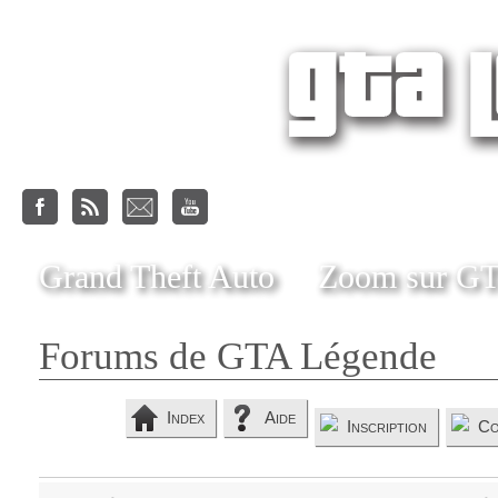
Grand Theft Auto
Zoom sur G
Forums de GTA Légende
Index
Aide
Inscription
Co