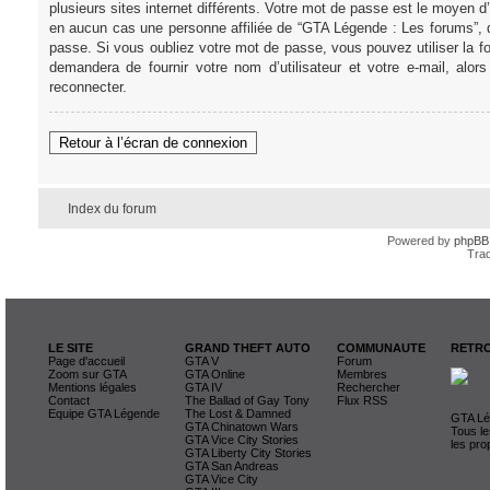
plusieurs sites internet différents. Votre mot de passe est le moye
en aucun cas une personne affiliée de “GTA Légende : Les forums”, 
passe. Si vous oubliez votre mot de passe, vous pouvez utiliser la f
demandera de fournir votre nom d’utilisateur et votre e-mail, al
reconnecter.
Retour à l’écran de connexion
Index du forum
Powered by
phpBB
Trad
LE SITE
GRAND THEFT AUTO
COMMUNAUTE
RETRO
Page d'accueil
GTA V
Forum
Zoom sur GTA
GTA Online
Membres
Mentions légales
GTA IV
Rechercher
Contact
The Ballad of Gay Tony
Flux RSS
Equipe GTA Légende
The Lost & Damned
GTA Lég
GTA Chinatown Wars
Tous le
GTA Vice City Stories
les pro
GTA Liberty City Stories
GTA San Andreas
GTA Vice City