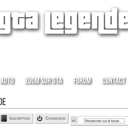
 Auto
Zoom sur GTA
Forum
Contact
de
Inscription
Connexion