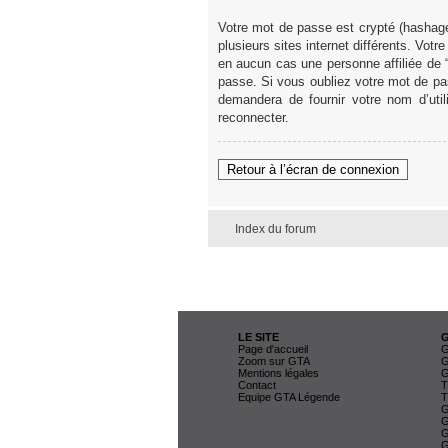
Votre mot de passe est crypté (hashage
plusieurs sites internet différents. V
en aucun cas une personne affiliée de
passe. Si vous oubliez votre mot de pas
demandera de fournir votre nom d’uti
reconnecter.
Retour à l’écran de connexion
Index du forum
LE SITE
Page d'accueil
G
Zoom sur GTA
G
Mentions légales
G
Contact
T
Equipe GTA Légende
T
G
G
G
G