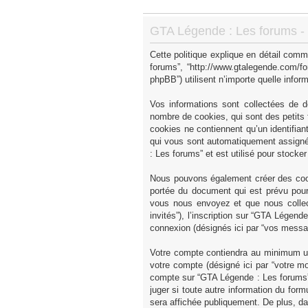
GTA Légende : Les forums - P
Cette politique explique en détail comm
forums”, “http://www.gtalegende.com/fo
phpBB”) utilisent n’importe quelle inform
Vos informations sont collectées de 
nombre de cookies, qui sont des petits f
cookies ne contiennent qu’un identifiant u
qui vous sont automatiquement assignés
: Les forums” et est utilisé pour stocke
Nous pouvons également créer des cook
portée du document qui est prévu pour
vous nous envoyez et que nous collecto
invités”), l’inscription sur “GTA Légen
connexion (désignés ici par “vos messa
Votre compte contiendra au minimum un i
votre compte (désigné ici par “votre mo
compte sur “GTA Légende : Les forums” 
juger si toute autre information du form
sera affichée publiquement. De plus, da