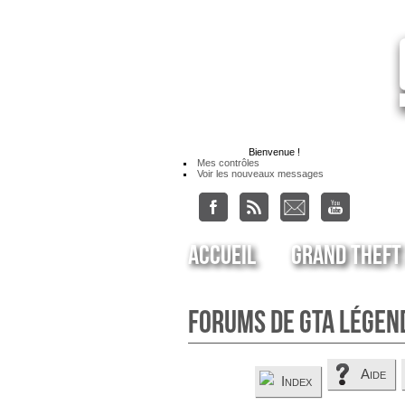
Bienvenue
!
Mes contrôles
Voir les nouveaux messages
Accueil
Grand Theft
Forums de GTA Légen
Aide
Index