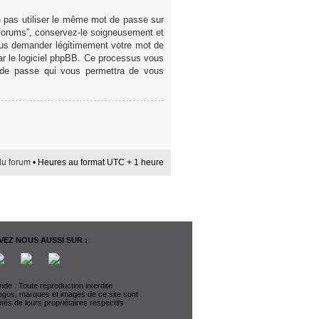
e pas utiliser le même mot de passe sur
 forums”, conservez-le soigneusement et
ous demander légitimement votre mot de
par le logiciel phpBB. Ce processus vous
t de passe qui vous permettra de vous
du forum
• Heures au format UTC + 1 heure
EZ NOUS AUSSI SUR :
de : Toute reproduction interdite
logos, marques et images de ce site sont
étés de leurs propriétaires respectifs