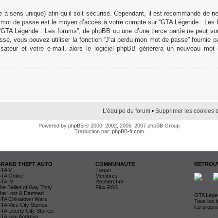
 à sens unique) afin qu’il soit sécurisé. Cependant, il est recommandé de n
otre mot de passe est le moyen d’accès à votre compte sur “GTA Légende : Les
 “GTA Légende : Les forums”, de phpBB ou une d’une tierce partie ne peut v
se, vous pouvez utiliser la fonction “J’ai perdu mon mot de passe” fournie 
lisateur et votre e-mail, alors le logiciel phpBB générera un nouveau mo
L’équipe du forum
•
Supprimer les cookies 
Powered by
phpBB
© 2000, 2002, 2005, 2007 phpBB Group
Traduction par:
phpBB-fr.com
GRAND THEFT AUTO
COMMUNAUTE
RETROUV
TA V
Forum
TA Online
Membres
TA IV
Rechercher
he Ballad of Gay Tony
Flux RSS
he Lost & Damned
GTA Légen
TA Chinatown Wars
Tous les 
TA Vice City Stories
les propri
TA Liberty City Stories
TA San Andreas