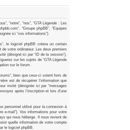
ous”, “notre”, “nos”, “GTA Légende : Les
ww.phpbb.com”, “Groupe phpBB”, “Equipes
signée ici “vos informations”).
, le logiciel phpBB créera un certain
et de votre ordinateur. Les deux premiers
nvité (désigné ici par “ID de la session”),
viguerez sur les sujets de “GTA Légende
ation sur le forum .
rums”, bien que ceux-ci soient hors de
ère est de récupérer l’information que
teur invité (désignée ici par “messages
nvoyez après l’inscription et lors d’une
se personnel utilisé pour la connexion à
re e-mail”). Vos informations pour votre
ys qui nous héberge. Il nous revient de
hoisir quelle information de votre compte
ar le logiciel phpBB.