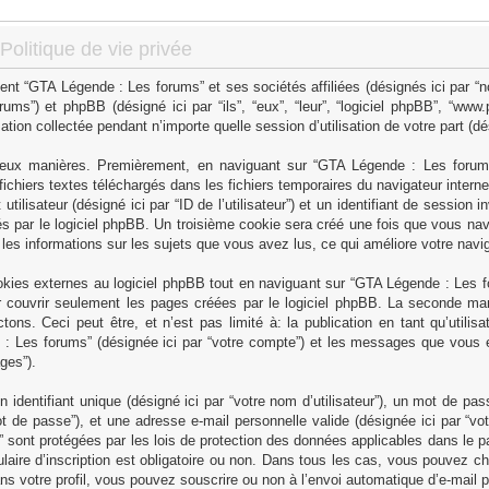
olitique de vie privée
ent “GTA Légende : Les forums” et ses sociétés affiliées (désignés ici par “n
rums”) et phpBB (désigné ici par “ils”, “eux”, “leur”, “logiciel phpBB”, “w
ation collectée pendant n’importe quelle session d’utilisation de votre part (dé
deux manières. Premièrement, en naviguant sur “GTA Légende : Les forums”
ichiers textes téléchargés dans les fichiers temporaires du navigateur intern
tilisateur (désigné ici par “ID de l’utilisateur”) et un identifiant de session i
 par le logiciel phpBB. Un troisième cookie sera créé une fois que vous na
r les informations sur les sujets que vous avez lus, ce qui améliore votre navig
ies externes au logiciel phpBB tout en naviguant sur “GTA Légende : Les fo
 couvrir seulement les pages créées par le logiciel phpBB. La seconde mani
ns. Ceci peut être, et n’est pas limité à: la publication en tant qu’utilisa
de : Les forums” (désignée ici par “votre compte”) et les messages que vous e
ges”).
dentifiant unique (désigné ici par “votre nom d’utilisateur”), un mot de pas
t de passe”), et une adresse e-mail personnelle valide (désignée ici par “vot
sont protégées par les lois de protection des données applicables dans le pa
ulaire d’inscription est obligatoire ou non. Dans tous les cas, vous pouvez c
ns votre profil, vous pouvez souscrire ou non à l’envoi automatique d’e-mail p