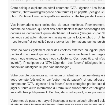
Cette politique explique en détail comment “GTA Légende : Les forums”
forums”, “http://www.gtalegende.com/forums”) et phpBB (désigné ici 
phpBB”) utilisent n’importe quelle information collectée pendant n’impor
Vos informations sont collectées de deux manières. Premièrement,
nombre de cookies, qui sont des petits fichiers textes téléchargés dan
cookies ne contiennent qu’un identifiant utilisateur (désigné ici par “ID
qui vous sont automatiquement assignés par le logiciel phpBB. Un tr
: Les forums” et est utilisé pour stocker les informations sur les suje
Nous pouvons également créer des cookies externes au logiciel phpB
portée du document qui est prévu pour couvrir seulement les pages 
vous nous envoyez et que nous collectons. Ceci peut être, et n’est 
invités”), l’inscription sur “GTA Légende : Les forums” (désignée ici
connexion (désignés ici par “vos messages”).
Votre compte contiendra au minimum un identifiant unique (désigné ic
votre compte (désigné ici par “votre mot de passe”), et une adresse e
compte sur “GTA Légende : Les forums” sont protégées par les lois d
juger si toute autre information du formulaire d’inscription est oblig
sera affichée publiquement. De plus, dans votre profil, vous pouvez so
Votre mot de passe est crypté (hashage à sens unique) afin qu’il so
plusieurs sites internet différents. Votre mot de passe est le moye