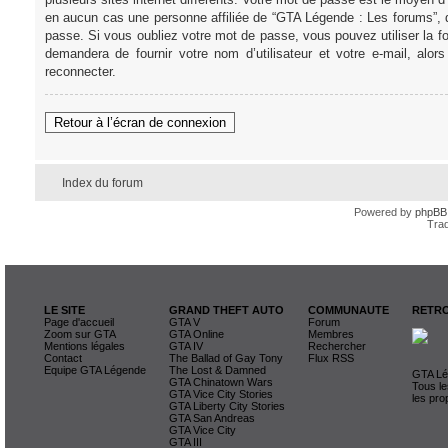
en aucun cas une personne affiliée de “GTA Légende : Les forums”, 
passe. Si vous oubliez votre mot de passe, vous pouvez utiliser la f
demandera de fournir votre nom d’utilisateur et votre e-mail, al
reconnecter.
Retour à l’écran de connexion
Index du forum
Powered by
phpBB
Trad
LE SITE
GRAND THEFT AUTO
COMMUNAUTE
RETRO
Page d'accueil
GTA V
Forum
Zoom sur GTA
GTA Online
Membres
Mentions légales
GTA IV
Rechercher
Contact
The Ballad of Gay Tony
Flux RSS
Equipe GTA Légende
The Lost & Damned
GTA Lég
GTA Chinatown Wars
Tous le
GTA Vice City Stories
les pro
GTA Liberty City Stories
GTA San Andreas
GTA Vice City
GTA III