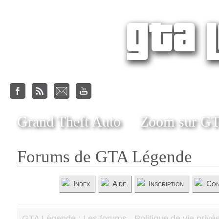
Grand Theft Auto
Zoom sur G
Forums de GTA Légende
Index
Aide
Inscription
Con
GTA Légende : Les forums - Politique de vie privé