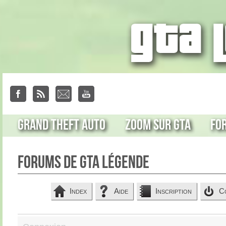
Grand Theft Auto
Zoom sur GTA
Fo
Forums de GTA Légende
Index
Aide
Inscription
C