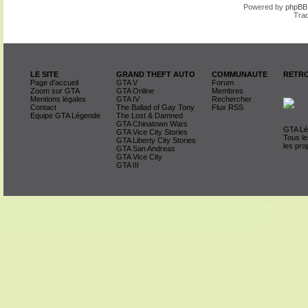
Powered by
phpBB
Trad
LE SITE
GRAND THEFT AUTO
COMMUNAUTE
RETRO
Page d'accueil
GTA V
Forum
Zoom sur GTA
GTA Online
Membres
Mentions légales
GTA IV
Rechercher
Contact
The Ballad of Gay Tony
Flux RSS
Equipe GTA Légende
The Lost & Damned
GTA Chinatown Wars
GTA Lég
GTA Vice City Stories
Tous le
GTA Liberty City Stories
les pro
GTA San Andreas
GTA Vice City
GTA III