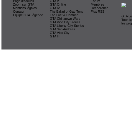
Page d'accueil
GTA V
Forum
Zoom sur GTA
GTA Online
Membres
Mentions légales
GTA IV
Rechercher
Contact
The Ballad of Gay Tony
Flux RSS
Equipe GTA Légende
The Lost & Damned
GTA Lég
GTA Chinatown Wars
Tous le
GTA Vice City Stories
les pro
GTA Liberty City Stories
GTA San Andreas
GTA Vice City
GTA III