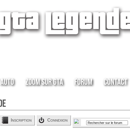
 Auto
Zoom sur GTA
Forum
Contact
de
Inscription
Connexion