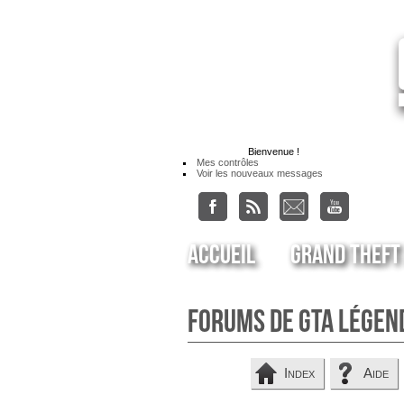
Bienvenue
!
Mes contrôles
Voir les nouveaux messages
Accueil
Grand Theft
Forums de GTA Légen
Index
Aide