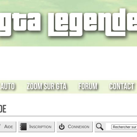
 Auto
Zoom sur GTA
Forum
Contact
de
Aide
Inscription
Connexion