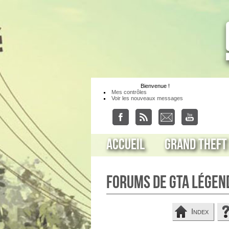
Bienvenue
!
Mes contrôles
Voir les nouveaux messages
Accueil
Grand Theft
Forums de GTA Légen
Index