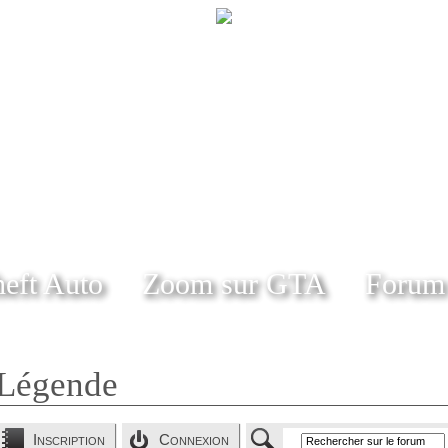
eft Auto
Zoom sur GTA
Forum
Légende
Inscription
Connexion