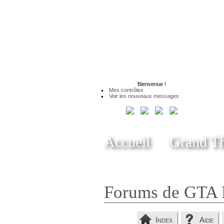
Bienvenue
!
Mes contrôles
Voir les nouveaux messages
Accueil
Grand Th
Forums de GTA 
Index
Aide