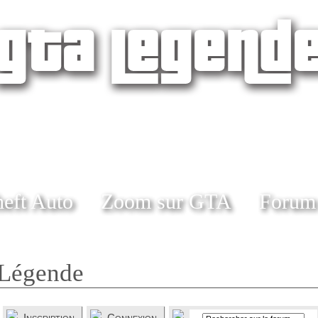
eft Auto
Zoom sur GTA
Forum
Légende
Inscription
Connexion