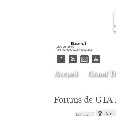
Bienvenue
!
Mes contrôles
Voir les nouveaux messages
Accueil
Grand Th
Forums de GTA 
Aide
Index