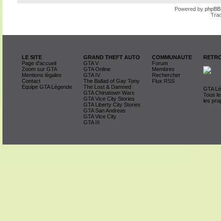
Powered by
phpBB
Trad
LE SITE
GRAND THEFT AUTO
COMMUNAUTE
RETRO
Page d'accueil
GTA V
Forum
Zoom sur GTA
GTA Online
Membres
Mentions légales
GTA IV
Rechercher
Contact
The Ballad of Gay Tony
Flux RSS
Equipe GTA Légende
The Lost & Damned
GTA Lég
GTA Chinatown Wars
Tous le
GTA Vice City Stories
les pro
GTA Liberty City Stories
GTA San Andreas
GTA Vice City
GTA III