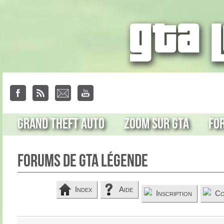
Grand Theft Auto
Zoom sur GTA
Fo
Forums de GTA Légende
Index
Aide
Inscription
Co