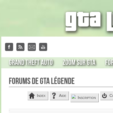
Grand Theft Auto
Zoom sur GTA
Fo
Forums de GTA Légende
Index
Aide
C
Inscription