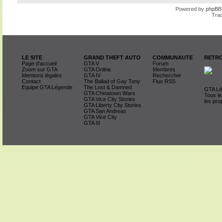
Powered by
phpBB
Trad
LE SITE
GRAND THEFT AUTO
COMMUNAUTE
RETRO
Page d'accueil
GTA V
Forum
Zoom sur GTA
GTA Online
Membres
Mentions légales
GTA IV
Rechercher
Contact
The Ballad of Gay Tony
Flux RSS
Equipe GTA Légende
The Lost & Damned
GTA Lég
GTA Chinatown Wars
Tous le
GTA Vice City Stories
les pro
GTA Liberty City Stories
GTA San Andreas
GTA Vice City
GTA III