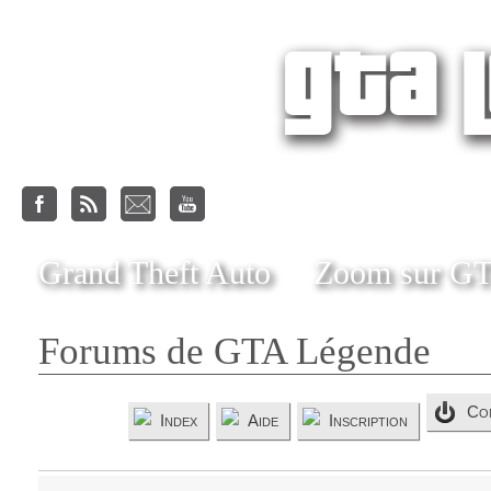
Grand Theft Auto
Zoom sur G
Forums de GTA Légende
Co
Index
Aide
Inscription