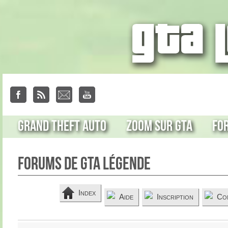
Grand Theft Auto
Zoom sur GTA
Fo
Forums de GTA Légende
Index
Aide
Inscription
Co