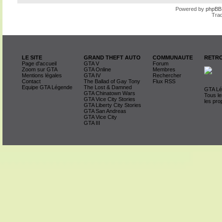
Powered by
phpBB
Trad
LE SITE
GRAND THEFT AUTO
COMMUNAUTE
RETRO
Page d'accueil
GTA V
Forum
Zoom sur GTA
GTA Online
Membres
Mentions légales
GTA IV
Rechercher
Contact
The Ballad of Gay Tony
Flux RSS
Equipe GTA Légende
The Lost & Damned
GTA Lég
GTA Chinatown Wars
Tous le
GTA Vice City Stories
les pro
GTA Liberty City Stories
GTA San Andreas
GTA Vice City
GTA III