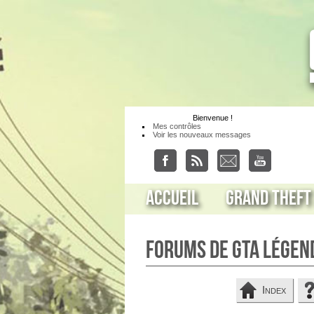
Bienvenue
!
Mes contrôles
Voir les nouveaux messages
Accueil
Grand Theft
Forums de GTA Légen
Index