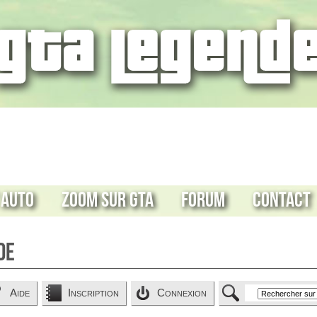
 Auto
Zoom sur GTA
Forum
Contact
de
Aide
Inscription
Connexion