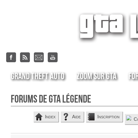
Grand Theft Auto
Zoom sur GTA
Fo
Forums de GTA Légende
Index
Aide
Inscription
C