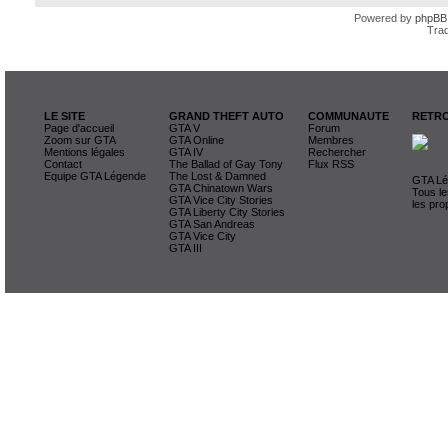
Powered by
phpBB
Trad
LE SITE
GRAND THEFT AUTO
COMMUNAUTE
RETRO
Page d'accueil
GTA V
Forum
Zoom sur GTA
GTA Online
Membres
Mentions légales
GTA IV
Rechercher
Contact
The Ballad of Gay Tony
Flux RSS
Equipe GTA Légende
The Lost & Damned
GTA Lég
GTA Chinatown Wars
Tous le
GTA Vice City Stories
les pro
GTA Liberty City Stories
GTA San Andreas
GTA Vice City
GTA III