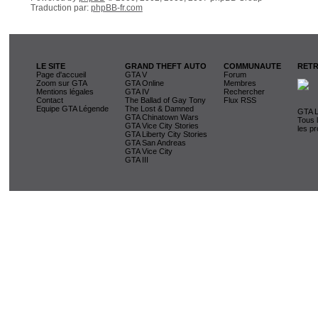
Traduction par:
phpBB-fr.com
LE SITE
GRAND THEFT AUTO
COMMUNAUTE
RETR
Page d'accueil
GTA V
Forum
Zoom sur GTA
GTA Online
Membres
Mentions légales
GTA IV
Rechercher
Contact
The Ballad of Gay Tony
Flux RSS
Equipe GTA Légende
The Lost & Damned
GTA L
GTA Chinatown Wars
Tous 
GTA Vice City Stories
les pr
GTA Liberty City Stories
GTA San Andreas
GTA Vice City
GTA III