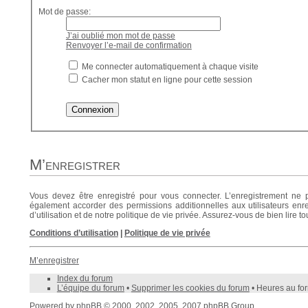
Mot de passe:
J’ai oublié mon mot de passe
Renvoyer l’e-mail de confirmation
Me connecter automatiquement à chaque visite
Cacher mon statut en ligne pour cette session
M’enregistrer
Vous devez être enregistré pour vous connecter. L’enregistrement ne 
également accorder des permissions additionnelles aux utilisateurs enre
d’utilisation et de notre politique de vie privée. Assurez-vous de bien lire t
Conditions d’utilisation
|
Politique de vie privée
M’enregistrer
Index du forum
L’équipe du forum
•
Supprimer les cookies du forum
• Heures au fo
Powered by
phpBB
© 2000, 2002, 2005, 2007 phpBB Group