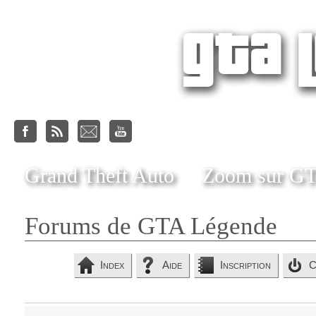
Grand Theft Auto
Zoom sur G
Forums de GTA Légende
Index
Aide
Inscription
C