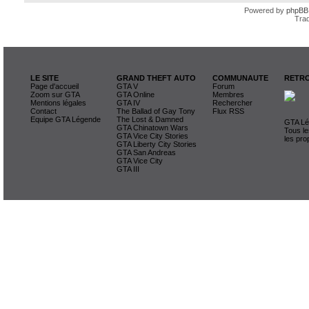
Powered by
phpBB
Trad
LE SITE
GRAND THEFT AUTO
COMMUNAUTE
RETRO
Page d'accueil
GTA V
Forum
Zoom sur GTA
GTA Online
Membres
Mentions légales
GTA IV
Rechercher
Contact
The Ballad of Gay Tony
Flux RSS
Equipe GTA Légende
The Lost & Damned
GTA Lég
GTA Chinatown Wars
Tous le
GTA Vice City Stories
les pro
GTA Liberty City Stories
GTA San Andreas
GTA Vice City
GTA III