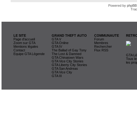
Powered by
phpBB
Trad
LE SITE
GRAND THEFT AUTO
COMMUNAUTE
RETRO
Page d'accueil
GTA V
Forum
Zoom sur GTA
GTA Online
Membres
Mentions légales
GTA IV
Rechercher
Contact
The Ballad of Gay Tony
Flux RSS
Equipe GTA Légende
The Lost & Damned
GTA Lég
GTA Chinatown Wars
Tous le
GTA Vice City Stories
les pro
GTA Liberty City Stories
GTA San Andreas
GTA Vice City
GTA III