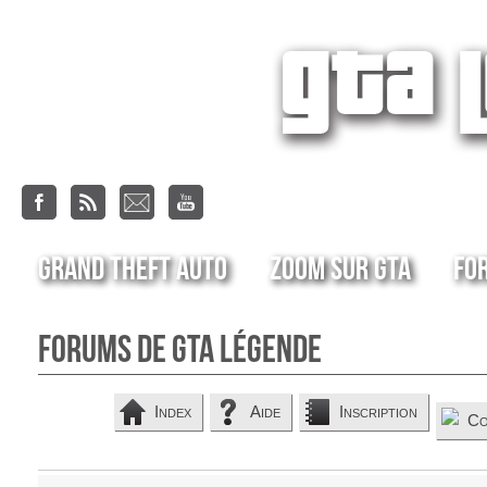
Grand Theft Auto
Zoom sur GTA
Fo
Forums de GTA Légende
Index
Aide
Inscription
Co