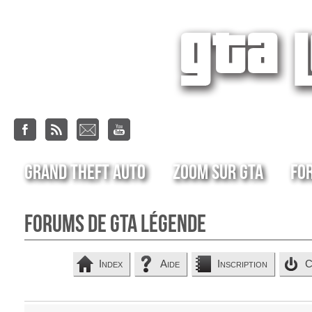
Grand Theft Auto
Zoom sur GTA
Fo
Forums de GTA Légende
Index
Aide
Inscription
C