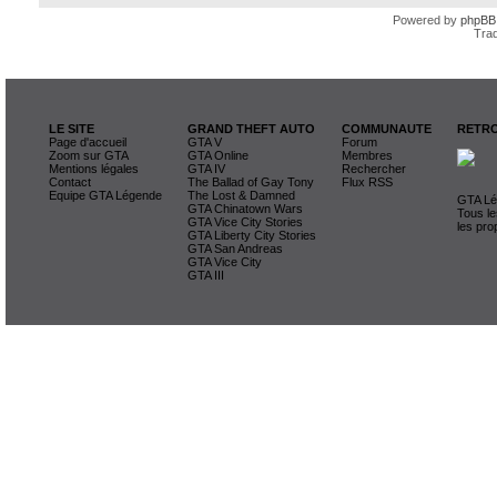
Powered by
phpBB
Trad
LE SITE
GRAND THEFT AUTO
COMMUNAUTE
RETRO
Page d'accueil
GTA V
Forum
Zoom sur GTA
GTA Online
Membres
Mentions légales
GTA IV
Rechercher
Contact
The Ballad of Gay Tony
Flux RSS
Equipe GTA Légende
The Lost & Damned
GTA Lég
GTA Chinatown Wars
Tous le
GTA Vice City Stories
les pro
GTA Liberty City Stories
GTA San Andreas
GTA Vice City
GTA III