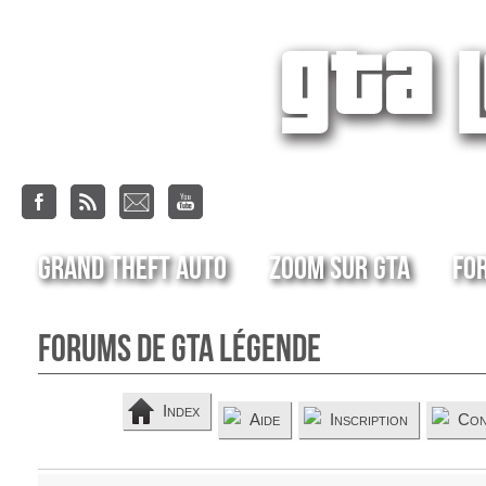
Grand Theft Auto
Zoom sur GTA
Fo
Forums de GTA Légende
Index
Aide
Inscription
Con