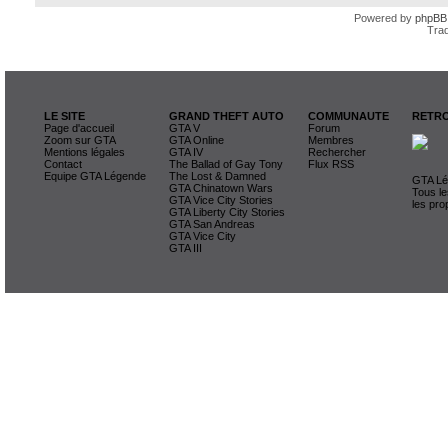
Powered by
phpBB
Trad
LE SITE
GRAND THEFT AUTO
COMMUNAUTE
RETRO
Page d'accueil
GTA V
Forum
Zoom sur GTA
GTA Online
Membres
Mentions légales
GTA IV
Rechercher
Contact
The Ballad of Gay Tony
Flux RSS
Equipe GTA Légende
The Lost & Damned
GTA Lég
GTA Chinatown Wars
Tous le
GTA Vice City Stories
les pro
GTA Liberty City Stories
GTA San Andreas
GTA Vice City
GTA III