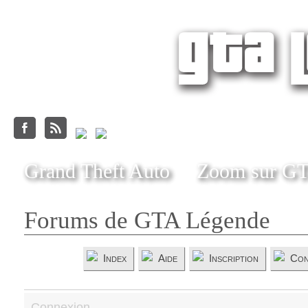
Grand Theft Auto
Zoom sur G
Forums de GTA Légende
Index
Aide
Inscription
Con
Connexion