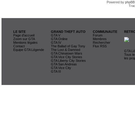
Powered by
phpBB
Trad
LE SITE
GRAND THEFT AUTO
COMMUNAUTE
RETRO
Page d'accueil
GTA V
Forum
Zoom sur GTA
GTA Online
Membres
Mentions légales
GTA IV
Rechercher
Contact
The Ballad of Gay Tony
Flux RSS
Equipe GTA Légende
The Lost & Damned
GTA Lég
GTA Chinatown Wars
Tous le
GTA Vice City Stories
les pro
GTA Liberty City Stories
GTA San Andreas
GTA Vice City
GTA III