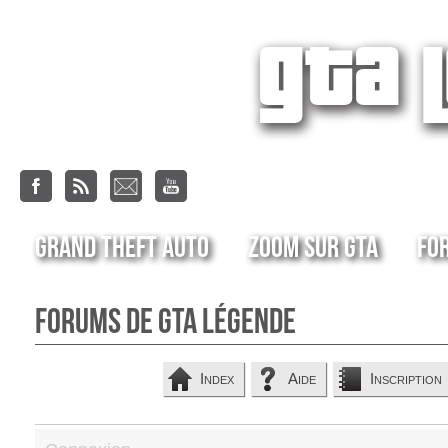
Grand Theft Auto
Zoom sur GTA
Fo
Forums de GTA Légende
Index
Aide
Inscription