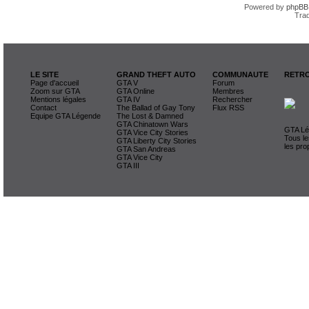
Powered by
phpBB
Trad
LE SITE
GRAND THEFT AUTO
COMMUNAUTE
RETRO
Page d'accueil
GTA V
Forum
Zoom sur GTA
GTA Online
Membres
Mentions légales
GTA IV
Rechercher
Contact
The Ballad of Gay Tony
Flux RSS
Equipe GTA Légende
The Lost & Damned
GTA Chinatown Wars
GTA Lég
GTA Vice City Stories
Tous le
GTA Liberty City Stories
les pro
GTA San Andreas
GTA Vice City
GTA III