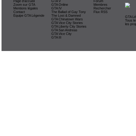
Page d'accueil
GTA V
Forum
Zoom sur GTA
GTA Online
Membres
Mentions légales
GTA IV
Rechercher
Contact
The Ballad of Gay Tony
Flux RSS
Equipe GTA Légende
The Lost & Damned
GTA Lég
GTA Chinatown Wars
Tous le
GTA Vice City Stories
les pro
GTA Liberty City Stories
GTA San Andreas
GTA Vice City
GTA III