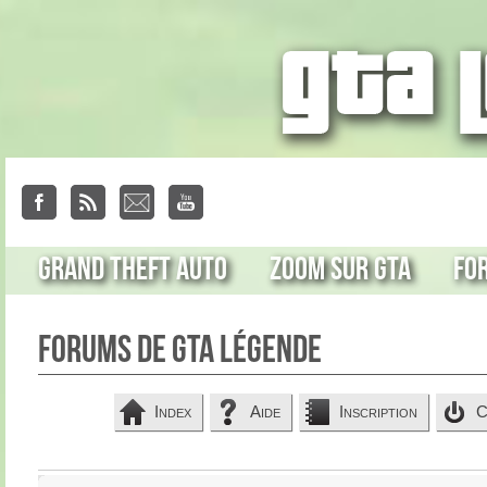
Grand Theft Auto
Zoom sur GTA
Fo
Forums de GTA Légende
Index
Aide
Inscription
C