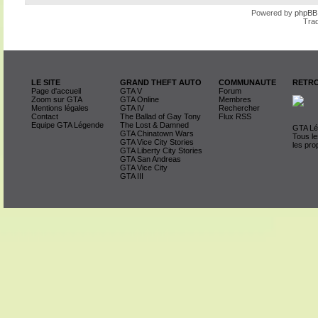
Powered by
phpBB
Trad
LE SITE
GRAND THEFT AUTO
COMMUNAUTE
RETRO
Page d'accueil
GTA V
Forum
Zoom sur GTA
GTA Online
Membres
Mentions légales
GTA IV
Rechercher
Contact
The Ballad of Gay Tony
Flux RSS
Equipe GTA Légende
The Lost & Damned
GTA Lég
GTA Chinatown Wars
Tous le
GTA Vice City Stories
les pro
GTA Liberty City Stories
GTA San Andreas
GTA Vice City
GTA III