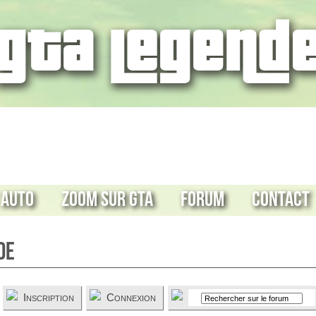
 Auto
Zoom sur GTA
Forum
Contact
de
Inscription
Connexion