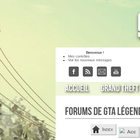
Bienvenue
!
Mes contrôles
Voir les nouveaux messages
Accueil
Grand Theft
Forums de GTA Légen
Index
Aide