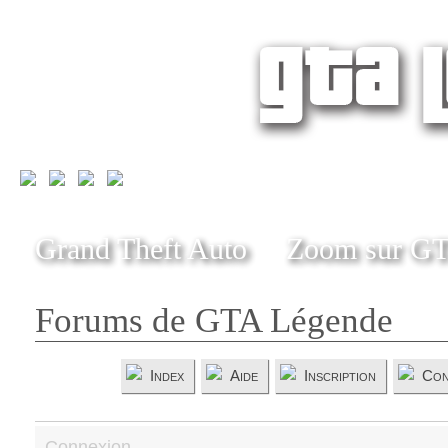
Grand Theft Auto
Zoom sur G
Forums de GTA Légende
Index
Aide
Inscription
Con
Connexion