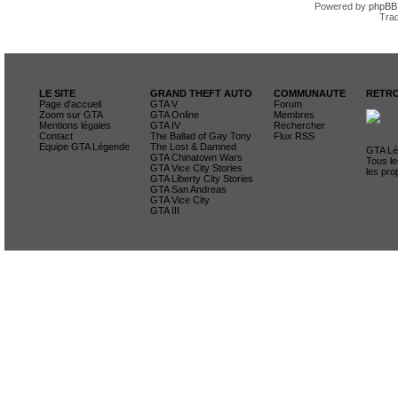
Powered by
phpBB
Trad
LE SITE
GRAND THEFT AUTO
COMMUNAUTE
RETRO
Page d'accueil
GTA V
Forum
Zoom sur GTA
GTA Online
Membres
Mentions légales
GTA IV
Rechercher
Contact
The Ballad of Gay Tony
Flux RSS
Equipe GTA Légende
The Lost & Damned
GTA Lég
GTA Chinatown Wars
Tous le
GTA Vice City Stories
les pro
GTA Liberty City Stories
GTA San Andreas
GTA Vice City
GTA III