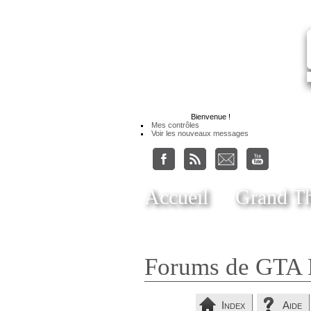
Bienvenue
!
Mes contrôles
Voir les nouveaux messages
Accueil
Grand Th
Forums de GTA 
Index
Aide