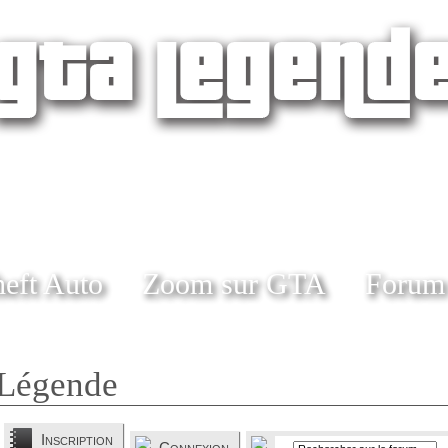
eft Auto
Zoom sur GTA
Forum
Légende
Inscription
Connexion