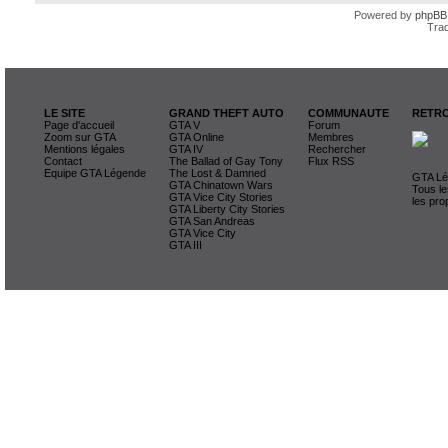
Powered by
phpBB
Trad
LE SITE
GRAND THEFT AUTO
COMMUNAUTE
RETRO
Page d'accueil
GTA V
Forum
Zoom sur GTA
GTA Online
Membres
Mentions légales
GTA IV
Rechercher
Contact
The Ballad of Gay Tony
Flux RSS
Equipe GTA Légende
The Lost & Damned
GTA Lég
GTA Chinatown Wars
Tous le
GTA Vice City Stories
les pro
GTA Liberty City Stories
GTA San Andreas
GTA Vice City
GTA III