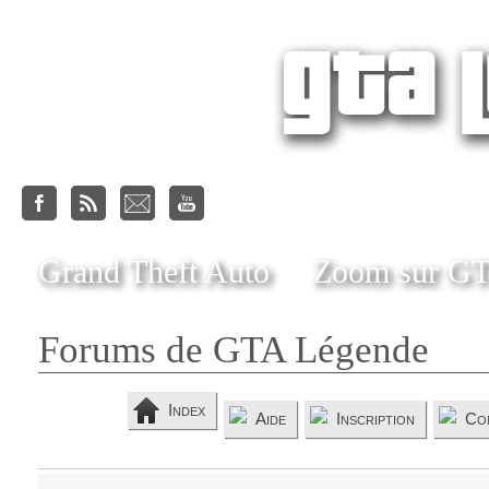
Grand Theft Auto
Zoom sur G
Forums de GTA Légende
Index
Aide
Inscription
Co