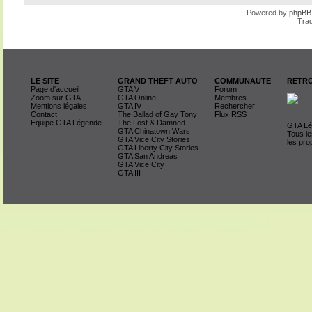
Powered by
phpBB
Trad
LE SITE
GRAND THEFT AUTO
COMMUNAUTE
RETRO
Page d'accueil
GTA V
Forum
Zoom sur GTA
GTA Online
Membres
Mentions légales
GTA IV
Rechercher
Contact
The Ballad of Gay Tony
Flux RSS
Equipe GTA Légende
The Lost & Damned
GTA Lég
GTA Chinatown Wars
Tous le
GTA Vice City Stories
les pro
GTA Liberty City Stories
GTA San Andreas
GTA Vice City
GTA III