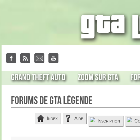
Grand Theft Auto
Zoom sur GTA
Fo
Forums de GTA Légende
Index
Aide
Inscription
Co