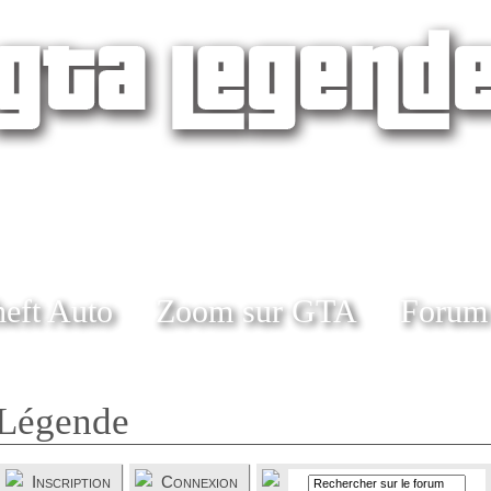
eft Auto
Zoom sur GTA
Forum
Légende
Inscription
Connexion