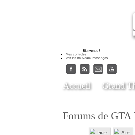
Bienvenue
!
Mes contrôles
Voir les nouveaux messages
Accueil
Grand Th
Forums de GTA 
Index
Aide