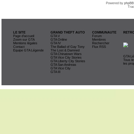
Powered by
phpBB
Trad
LE SITE
GRAND THEFT AUTO
COMMUNAUTE
RETRO
Page d'accueil
GTA V
Forum
Zoom sur GTA
GTA Online
Membres
Mentions légales
GTA IV
Rechercher
Contact
The Ballad of Gay Tony
Flux RSS
Equipe GTA Légende
The Lost & Damned
GTA Chinatown Wars
GTA Lég
GTA Vice City Stories
Tous le
GTA Liberty City Stories
les pro
GTA San Andreas
GTA Vice City
GTA III