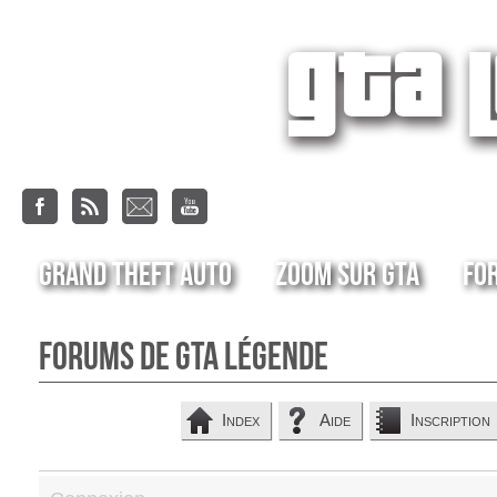
Grand Theft Auto
Zoom sur GTA
Fo
Forums de GTA Légende
Index
Aide
Inscription