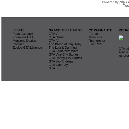
Powered by
phpBB
Trad
LE SITE
GRAND THEFT AUTO
COMMUNAUTE
RETRO
Page d'accueil
GTA V
Forum
Zoom sur GTA
GTA Online
Membres
Mentions légales
GTA IV
Rechercher
Contact
The Ballad of Gay Tony
Flux RSS
Equipe GTA Légende
The Lost & Damned
GTA Lég
GTA Chinatown Wars
Tous le
GTA Vice City Stories
les pro
GTA Liberty City Stories
GTA San Andreas
GTA Vice City
GTA III