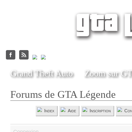
Grand Theft Auto
Zoom sur G
Forums de GTA Légende
Index
Aide
Inscription
Con
Connexion