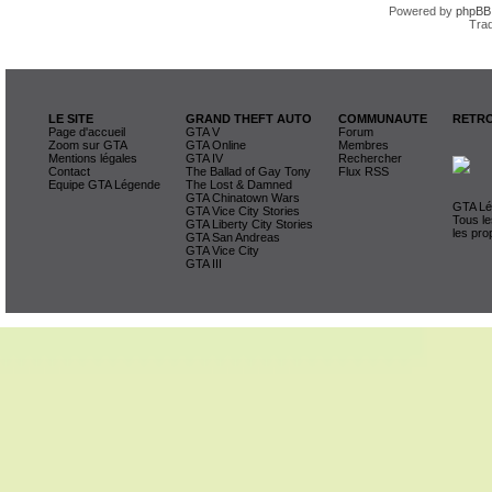
Powered by
phpBB
Trad
LE SITE
GRAND THEFT AUTO
COMMUNAUTE
RETRO
Page d'accueil
GTA V
Forum
Zoom sur GTA
GTA Online
Membres
Mentions légales
GTA IV
Rechercher
Contact
The Ballad of Gay Tony
Flux RSS
Equipe GTA Légende
The Lost & Damned
GTA Chinatown Wars
GTA Lég
GTA Vice City Stories
Tous le
GTA Liberty City Stories
les pro
GTA San Andreas
GTA Vice City
GTA III