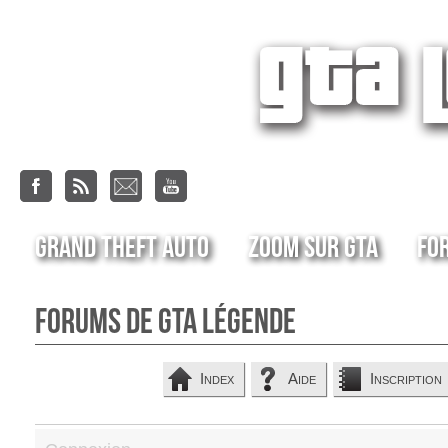
Grand Theft Auto
Zoom sur GTA
Fo
Forums de GTA Légende
Index
Aide
Inscription