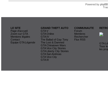
Powered by
phpBB
Trad
LE SITE
GRAND THEFT AUTO
COMMUNAUTE
RETRO
Page d'accueil
GTA V
Forum
Zoom sur GTA
GTA Online
Membres
Mentions légales
GTA IV
Rechercher
Contact
The Ballad of Gay Tony
Flux RSS
Equipe GTA Légende
The Lost & Damned
GTA Lég
GTA Chinatown Wars
Tous le
GTA Vice City Stories
les pro
GTA Liberty City Stories
GTA San Andreas
GTA Vice City
GTA III