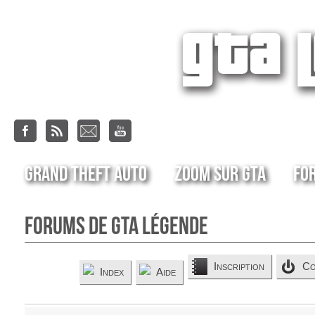
Grand Theft Auto
Zoom sur GTA
Fo
Forums de GTA Légende
Inscription
Co
Index
Aide