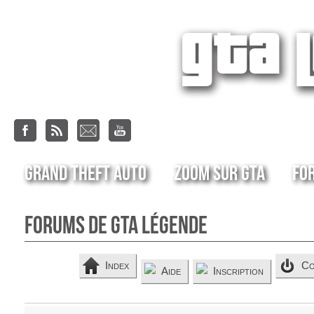
Grand Theft Auto
Zoom sur GTA
Fo
Forums de GTA Légende
Index
Co
Aide
Inscription