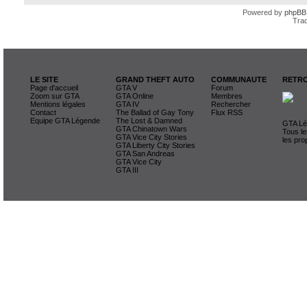
Powered by
phpBB
Trad
LE SITE
GRAND THEFT AUTO
COMMUNAUTE
RETRO
Page d'accueil
GTA V
Forum
Zoom sur GTA
GTA Online
Membres
Mentions légales
GTA IV
Rechercher
Contact
The Ballad of Gay Tony
Flux RSS
Equipe GTA Légende
The Lost & Damned
GTA Lég
GTA Chinatown Wars
Tous le
GTA Vice City Stories
les pro
GTA Liberty City Stories
GTA San Andreas
GTA Vice City
GTA III