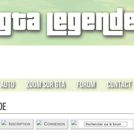
 Auto
Zoom sur GTA
Forum
Contact
de
Inscription
Connexion