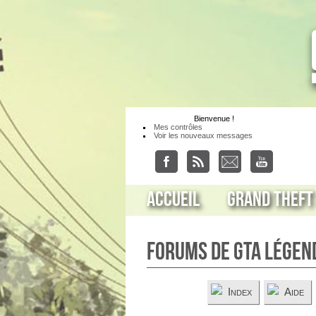
Bienvenue
!
Mes contrôles
Voir les nouveaux messages
Accueil
Grand Theft
Forums de GTA Légen
Index
Aide