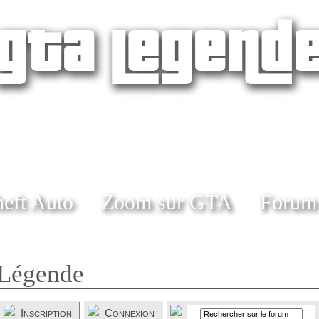
eft Auto
Zoom sur GTA
Forum
Légende
Inscription
Connexion