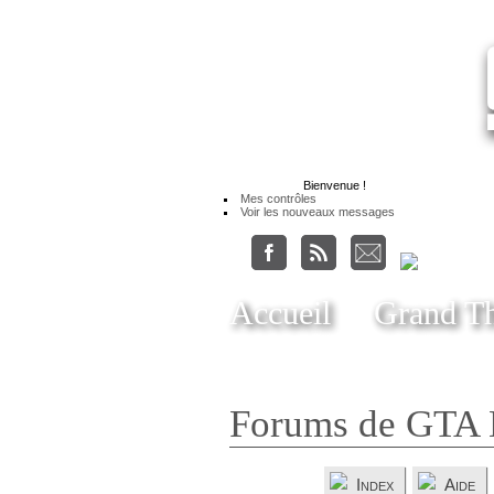
Bienvenue
!
Mes contrôles
Voir les nouveaux messages
Accueil
Grand Th
Forums de GTA 
Index
Aide