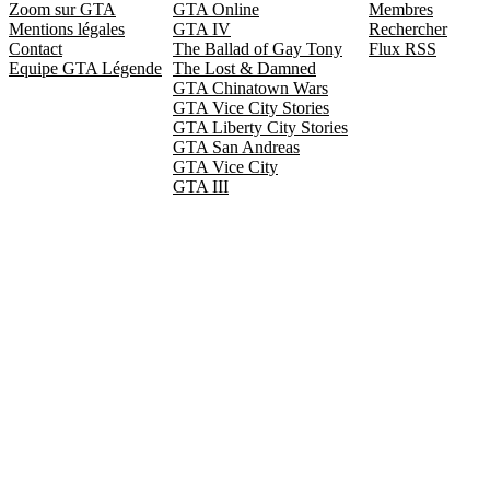
Zoom sur GTA
GTA Online
Membres
Mentions légales
GTA IV
Rechercher
Contact
The Ballad of Gay Tony
Flux RSS
Equipe GTA Légende
The Lost & Damned
GTA Chinatown Wars
GTA Vice City Stories
GTA Liberty City Stories
GTA San Andreas
GTA Vice City
GTA III