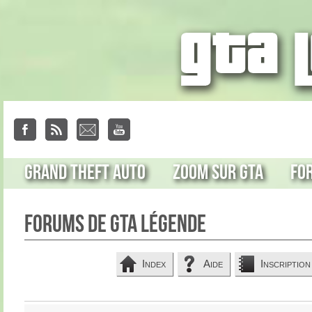
Grand Theft Auto
Zoom sur GTA
Fo
Forums de GTA Légende
Index
Aide
Inscription