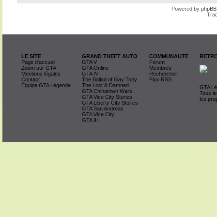
Powered by
phpBB
Trad
LE SITE
GRAND THEFT AUTO
COMMUNAUTE
RETRO
Page d'accueil
GTA V
Forum
Zoom sur GTA
GTA Online
Membres
Mentions légales
GTA IV
Rechercher
Contact
The Ballad of Gay Tony
Flux RSS
Equipe GTA Légende
The Lost & Damned
GTA Lég
GTA Chinatown Wars
Tous le
GTA Vice City Stories
les pro
GTA Liberty City Stories
GTA San Andreas
GTA Vice City
GTA III