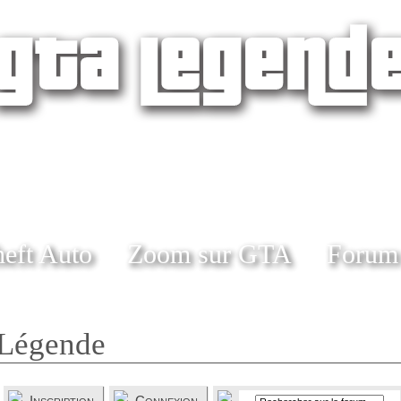
eft Auto
Zoom sur GTA
Forum
Légende
Inscription
Connexion