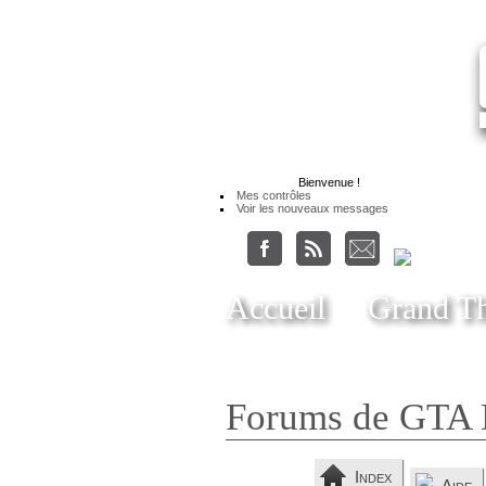
Bienvenue
!
Mes contrôles
Voir les nouveaux messages
Accueil
Grand Th
Forums de GTA 
Index
Aide