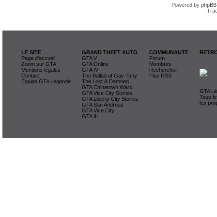
Powered by
phpBB
Trad
LE SITE
GRAND THEFT AUTO
COMMUNAUTE
RETRO
Page d'accueil
GTA V
Forum
Zoom sur GTA
GTA Online
Membres
Mentions légales
GTA IV
Rechercher
Contact
The Ballad of Gay Tony
Flux RSS
Equipe GTA Légende
The Lost & Damned
GTA Chinatown Wars
GTA Lég
GTA Vice City Stories
Tous le
GTA Liberty City Stories
les pro
GTA San Andreas
GTA Vice City
GTA III