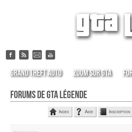
Grand Theft Auto
Zoom sur GTA
Fo
Forums de GTA Légende
Index
Aide
Inscription