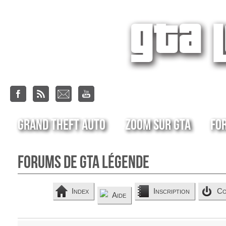
Grand Theft Auto
Zoom sur GTA
Fo
Forums de GTA Légende
Index
Inscription
Co
Aide