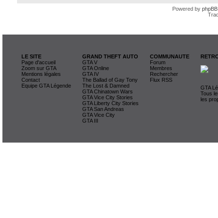
Powered by
phpBB
Trad
LE SITE
GRAND THEFT AUTO
COMMUNAUTE
RETRO
Page d'accueil
GTA V
Forum
Zoom sur GTA
GTA Online
Membres
Mentions légales
GTA IV
Rechercher
Contact
The Ballad of Gay Tony
Flux RSS
Equipe GTA Légende
The Lost & Damned
GTA Lég
GTA Chinatown Wars
Tous le
GTA Vice City Stories
les pro
GTA Liberty City Stories
GTA San Andreas
GTA Vice City
GTA III