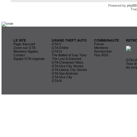
Powered by
phpBB
Trad
LE SITE
GRAND THEFT AUTO
COMMUNAUTE
RETRO
Page d'accueil
GTA V
Forum
Zoom sur GTA
GTA Online
Membres
Mentions légales
GTA IV
Rechercher
Contact
The Ballad of Gay Tony
Flux RSS
Equipe GTA Légende
The Lost & Damned
GTA Lég
GTA Chinatown Wars
Tous le
GTA Vice City Stories
les pro
GTA Liberty City Stories
GTA San Andreas
GTA Vice City
GTA III