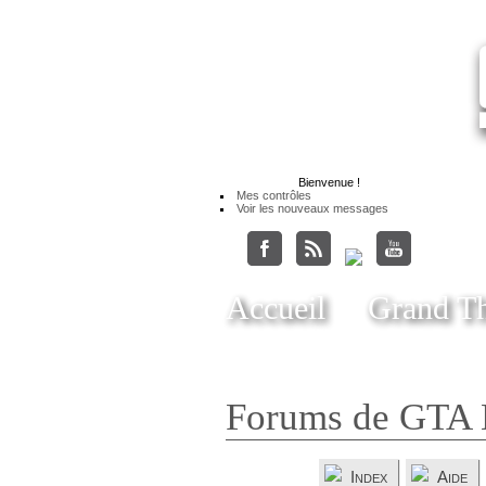
Bienvenue
!
Mes contrôles
Voir les nouveaux messages
Accueil
Grand Th
Forums de GTA 
Index
Aide