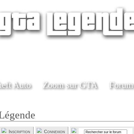
eft Auto
Zoom sur GTA
Forum
Légende
Inscription
Connexion