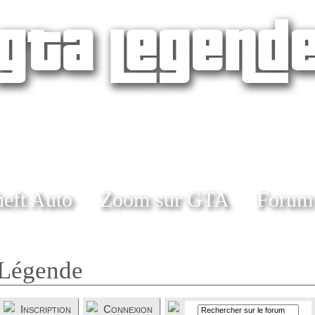
eft Auto
Zoom sur GTA
Forum
Légende
Inscription
Connexion