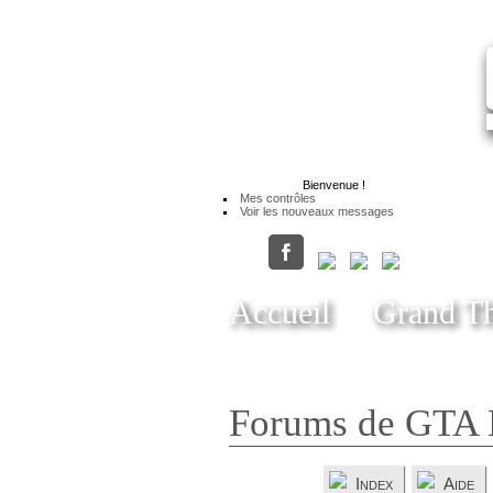
Bienvenue
!
Mes contrôles
Voir les nouveaux messages
Accueil
Grand Th
Forums de GTA 
Index
Aide