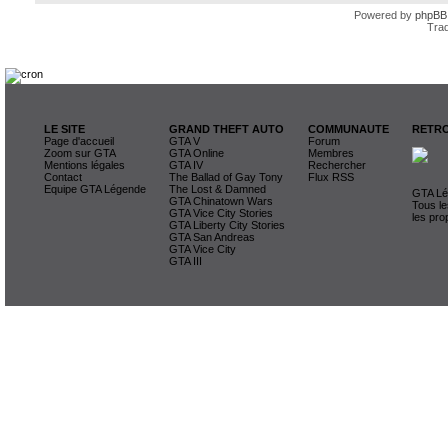
Powered by
phpBB
Trad
LE SITE
GRAND THEFT AUTO
COMMUNAUTE
RETRO
Page d'accueil
GTA V
Forum
Zoom sur GTA
GTA Online
Membres
Mentions légales
GTA IV
Rechercher
Contact
The Ballad of Gay Tony
Flux RSS
Equipe GTA Légende
The Lost & Damned
GTA Lég
GTA Chinatown Wars
Tous le
GTA Vice City Stories
les pro
GTA Liberty City Stories
GTA San Andreas
GTA Vice City
GTA III