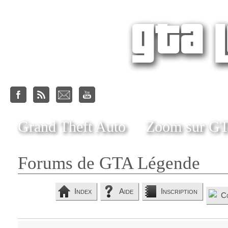
Grand Theft Auto
Zoom sur G
Forums de GTA Légende
Index
Aide
Inscription
C