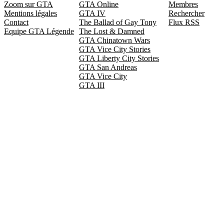
Zoom sur GTA
GTA Online
Membres
Mentions légales
GTA IV
Rechercher
Contact
The Ballad of Gay Tony
Flux RSS
Equipe GTA Légende
The Lost & Damned
GTA Chinatown Wars
GTA Vice City Stories
GTA Liberty City Stories
GTA San Andreas
GTA Vice City
GTA III