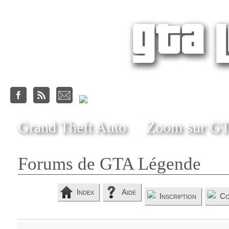
Grand Theft Auto
Zoom sur G
Forums de GTA Légende
Index
Aide
Inscription
Co