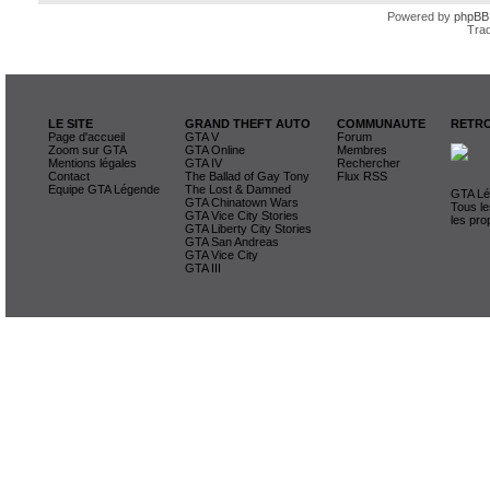
Powered by
phpBB
Trad
LE SITE
GRAND THEFT AUTO
COMMUNAUTE
RETRO
Page d'accueil
GTA V
Forum
Zoom sur GTA
GTA Online
Membres
Mentions légales
GTA IV
Rechercher
Contact
The Ballad of Gay Tony
Flux RSS
Equipe GTA Légende
The Lost & Damned
GTA Lég
GTA Chinatown Wars
Tous le
GTA Vice City Stories
les pro
GTA Liberty City Stories
GTA San Andreas
GTA Vice City
GTA III