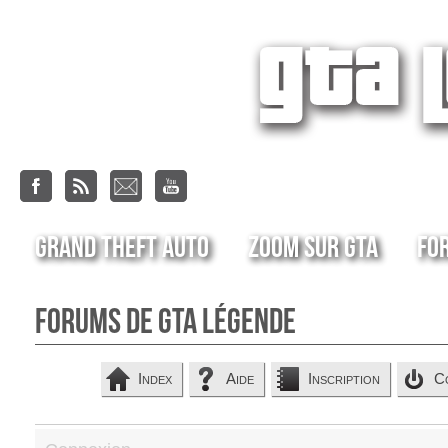
Grand Theft Auto
Zoom sur GTA
Fo
Forums de GTA Légende
Index
Aide
Inscription
C