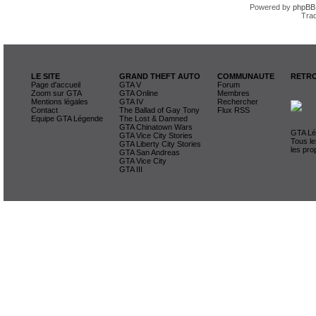
Powered by
phpBB
Trad
LE SITE
GRAND THEFT AUTO
COMMUNAUTE
RETRO
Page d'accueil
GTA V
Forum
Zoom sur GTA
GTA Online
Membres
Mentions légales
GTA IV
Rechercher
Contact
The Ballad of Gay Tony
Flux RSS
Equipe GTA Légende
The Lost & Damned
GTA Chinatown Wars
GTA Lég
GTA Vice City Stories
Tous le
GTA Liberty City Stories
les pro
GTA San Andreas
GTA Vice City
GTA III