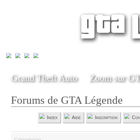
Grand Theft Auto
Zoom sur G
Forums de GTA Légende
Index
Aide
Inscription
Con
Connexion