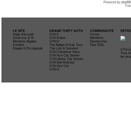
Powered by
phpBB
Trad
LE SITE
GRAND THEFT AUTO
COMMUNAUTE
RETRO
Page d'accueil
GTA V
Forum
Zoom sur GTA
GTA Online
Membres
Mentions légales
GTA IV
Rechercher
Contact
The Ballad of Gay Tony
Flux RSS
Equipe GTA Légende
The Lost & Damned
GTA Lég
GTA Chinatown Wars
Tous le
GTA Vice City Stories
les pro
GTA Liberty City Stories
GTA San Andreas
GTA Vice City
GTA III